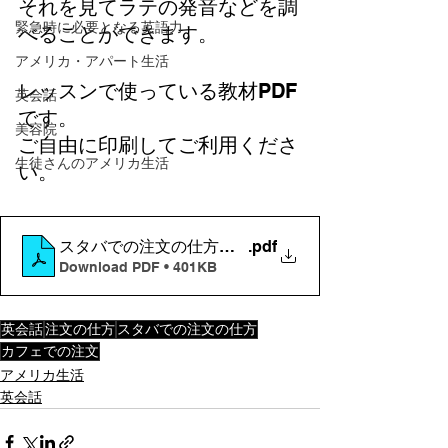
それを見てラテの発音などを調
緊急時に必要となる英語力
べることができます。
アメリカ・アパート生活
レッスンで使っている教材PDF
英会話
です。
美容院
ご自由に印刷してご利用くださ
生徒さんのアメリカ生活
い。
スタバでの注文の仕方２０２２年４月２５日
.pdf
Download PDF • 401KB
英会話
注文の仕方
スタバでの注文の仕方
カフェでの注文
アメリカ生活
英会話