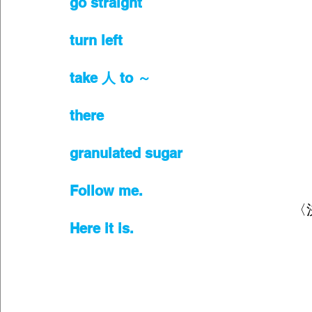
go straight
turn left
take 人 to ～
there 
granulated sugar 
Follow me.
〈
Here it is.