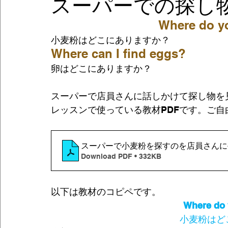
スーパーでの探し
Where do yo
アメリカのクリスマス
アメリカで風邪を
小麦粉はどこにありますか？
Where can I find eggs?
英語の学習法
アメリカ生活
日記
卵はどこにありますか？
スーパーで店員さんに話しかけて探し物を
アメリカ・アパート生活
英会話
美容
レッスンで使っている教材PDFです。ご
スーパーで小麦粉を探すのを店員さんに
Download PDF • 332KB
以下は教材のコピペです。
Where do 
小麦粉はど