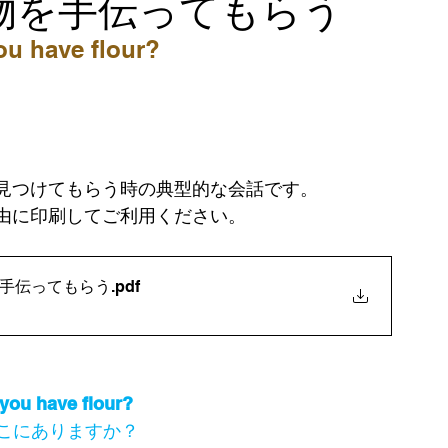
物を手伝ってもらう
u have flour?   
ひいたら
リフィルを頼む（電話）
緊急時に必要となる英語力
見つけてもらう時の典型的な会話です。
院
生徒さんのアメリカ生活
自由に印刷してご利用ください。
手伝ってもらう
.pdf
you have flour?
こにありますか？