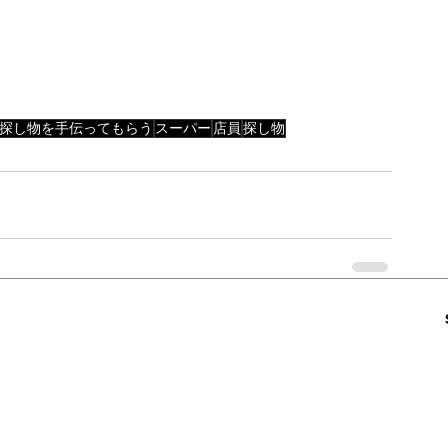
探し物を手伝ってもらう
スーパー
店員
探し物