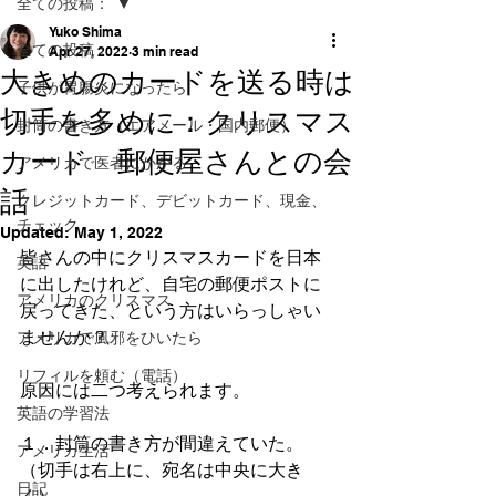
全ての投稿：
Yuko Shima
全ての投稿：
Apr 27, 2022
3 min read
大きめのカードを送る時は
子供が胃腸炎になったら
切手を多めに：クリスマス
封筒の書き方（エアメール・国内郵便）
カード 郵便屋さんとの会
アメリカで医者にかかる
話
クレジットカード、デビットカード、現金、
チェック
Updated:
May 1, 2022
皆さんの中にクリスマスカードを日本
英語
に出したけれど、自宅の郵便ポストに
アメリカのクリスマス
戻ってきた、という方はいらっしゃい
ませんか？
アメリカで風邪をひいたら
リフィルを頼む（電話）
原因には二つ考えられます。
英語の学習法
１．封筒の書き方が間違えていた。
アメリカ生活
（切手は右上に、宛名は中央に大き
日記