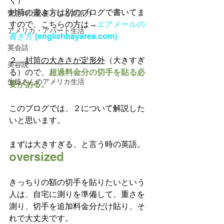
く）
封筒の書き方は別のブログで書いてま
緊急時に必要となる英語力
すので、こちらの方は→
エアメールの
アメリカ・アパート生活
書き方 (englishbayarea.com)
英会話
２．
封筒の大きさが定形外
（大きすぎ
美容院
る）ので、
超過料金分の切手を貼る必
生徒さんのアメリカ生活
要がある。
このブログでは、２について解説した
いと思います。
まずは大きすぎる、と言う時の英語。
oversized 
きっちりの額の切手を貼りたいという
人は、自宅に測りを準備して、重さを
測り、切手を追加料金分だけ貼り、そ
れで大丈夫です。