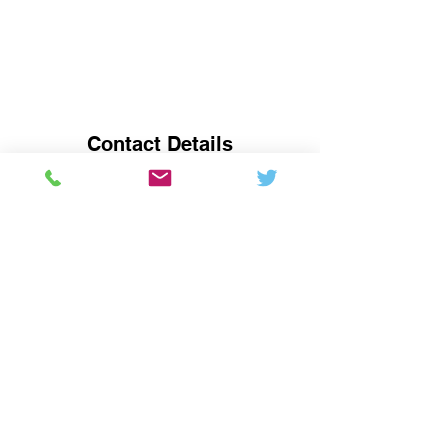
Contact Details
Let's Study English! 楽しく英語を勉強し
ましょう！, United States, California,
Cupertino, Park Circle West
5104618761
contact@englishbayarea.com
クパチーノ、サニベール、サンフランシ
スコ、サンホセ、マウンテンビュー、サ