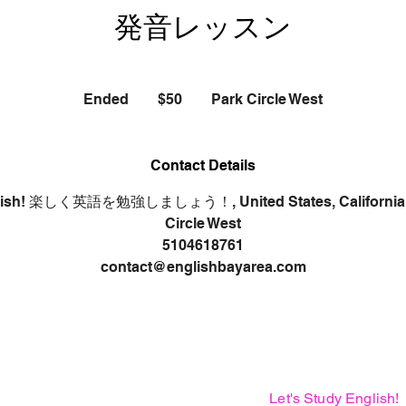
発音レッスン
50
US
Ended
E
$50
Park Circle West
dollars
n
d
e
Contact Details
d
glish! 楽しく英語を勉強しましょう！, United States, California, 
Circle West
5104618761
contact@englishbayarea.com
Let's Study English