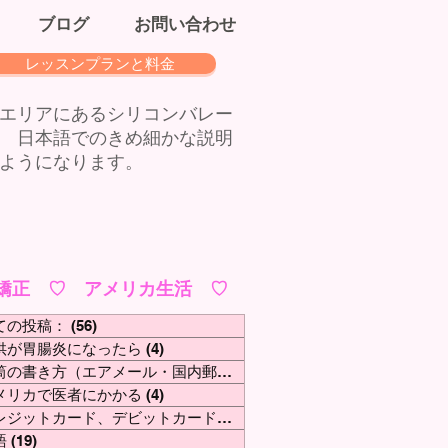
ブログ
お問い合わせ
レッスンプランと料金
エリアにあるシリコンバレー
 日本語でのきめ細かな説明
ようになります。
矯正 ♡ アメリカ生活 ♡
ての投稿：
(56)
56 posts
供が胃腸炎になったら
(4)
4 posts
封筒の書き方（エアメール・国内郵便）
(5)
5 posts
メリカで医者にかかる
(4)
4 posts
クレジットカード、デビットカード、現金、チェック
(4)
4 posts
語
(19)
19 posts