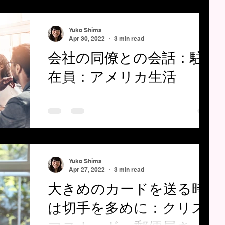
回は、初対面のパーティのホストとの会話で
す。 ホスト（英語では host ）とはパーティの
Yuko Shima
主催者のことをいいます。 会話はどのように
Apr 30, 2022
3 min read
展開するかわからないものです。 雑談も含
会社の同僚との会話：駐
め、挨拶だけでは
在員：アメリカ生活
初対面での会話：会社の同僚と：アメリカ駐
在：アメリカ生活 アメリカでの初仕事の日。
同僚に話しかけられました。 PDF１ページ以
内の短いやりとりです。 ちょこっとしたこと
を英語で話すレッスン内容となっています。
以下は教材PDFです。ご自由に印刷してご利用
Yuko Shima
Apr 27, 2022
3 min read
ください。 初対面での会
大きめのカードを送る時
は切手を多めに：クリス