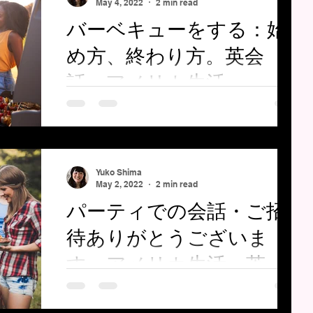
May 4, 2022
2 min read
いう人がたまにいます。
バーベキューをする：始
め方、終わり方。英会
話 アメリカ生活
バーベキューをする：始め方、終わり方。英会
話 アメリカ生活 アメリカでご近所の方と親
しくなる方法の一つとして、自宅でバーベキュ
ーを開くというのがあります。ご近所さんを招
Yuko Shima
待します。 レッスンで使っている教材です。
May 2, 2022
2 min read
バーベキューが始まってご近所さんが到着する
パーティでの会話・ご招
ところの会話。 バーベキ
待ありがとうございま
す。アメリカ生活 英会
話
パーティでの会話・ご招待ありがとうございま
す。アメリカ生活 パーティでの会話です。 今