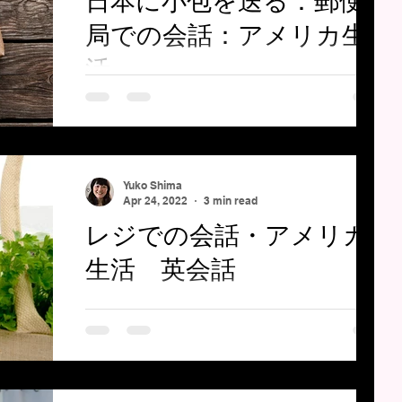
日本に小包を送る：郵便
局での会話：アメリカ生
活
日本に小包を送る：郵便局での会話 日本に小
包を送る際の郵便局での会話です。 税関申告
書を記入する必要があります。 最近はオンラ
インでも申告できるようです。 レッスンで使
Yuko Shima
っている教材PDF です。 ご自由に印刷してご
Apr 24, 2022
3 min read
利用ください。
レジでの会話・アメリカ
生活 英会話
アメリカでのスーパーでの会話です。 日常会
話。英会話。レジでの会話。 レッスンで使っ
ている教材PDFです。 ご自由に印刷してご利
用ください。