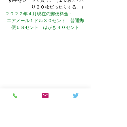
切手をシートで買う。（１０枚だった
り２０枚だったりする。）
２０２２年４月現在の郵便料金：
エアメール１ドル３０セント　普通郵
便５８セント　はがき４０セント