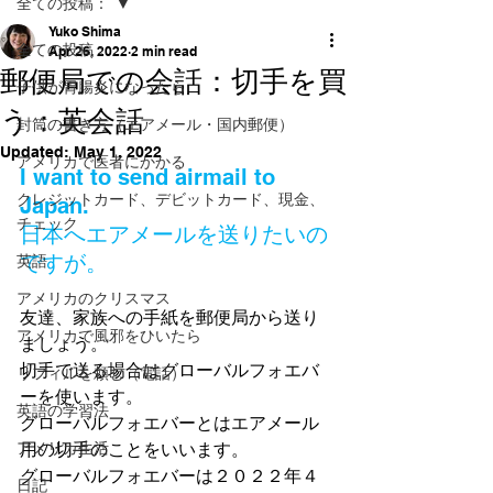
全ての投稿：
Yuko Shima
全ての投稿：
Apr 26, 2022
2 min read
郵便局での会話：切手を買
子供が胃腸炎になったら
う：英会話
封筒の書き方（エアメール・国内郵便）
Updated:
May 1, 2022
アメリカで医者にかかる
I want to send airmail to 
クレジットカード、デビットカード、現金、
Japan. 
チェック
日本へエアメールを送りたいの
ですが。
英語
アメリカのクリスマス
友達、家族への手紙を郵便局から送り
アメリカで風邪をひいたら
ましょう。
切手で送る場合はグローバルフォエバ
リフィルを頼む（電話）
ーを使います。
英語の学習法
グローバルフォエバーとはエアメール
アメリカ生活
用の切手のことをいいます。
グローバルフォエバーは２０２２年４
日記