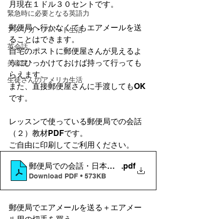
月現在１ドル３０セントです。
緊急時に必要となる英語力
郵便局へ行かなくてもエアメールを送
アメリカ・アパート生活
ることはできます。
英会話
自宅のポストに郵便屋さんが見えるよ
うにひっかけておけば持って行っても
美容院
らえます。
生徒さんのアメリカ生活
また、直接郵便屋さんに手渡してもOK
です。
レッスンで使っている郵便局での会話
（２）教材PDFです。
ご自由に印刷してご利用ください。
郵便局での会話・日本にエアメールを送る
.pdf
Download PDF • 573KB
郵便局でエアメールを送る＋エアメー