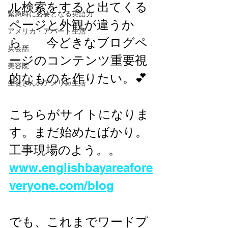
ル検索をすると出てくる
緊急時に必要となる英語力
ページと外観が違うか
アメリカ・アパート生活
ら。　今どきなブログペ
英会話
ージのコンテンツ重要視
美容院
的なものを作りたい。💕
生徒さんのアメリカ生活
こちらがサイトになりま
す。まだ始めたばかり。
工事現場のよう。。
www.englishbayareafore
veryone.com/blog
でも、これまでワードプ