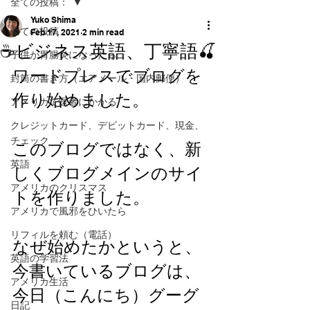
全ての投稿：
Yuko Shima
全ての投稿：
Feb 17, 2021
2 min read
☕ビジネス英語、丁寧語🍒
子供が胃腸炎になったら
ワードプレスでブログを
封筒の書き方（エアメール・国内郵便）
作り始めました。
アメリカで医者にかかる
クレジットカード、デビットカード、現金、
チェック
このブログではなく、新
英語
しくブログメインのサイ
アメリカのクリスマス
トを作りました。
アメリカで風邪をひいたら
リフィルを頼む（電話）
なぜ始めたかというと、
英語の学習法
今書いているブログは、
アメリカ生活
今日（こんにち）グーグ
日記