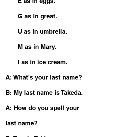
	E as in eggs. 
	G as in great. 
	U as in umbrella. 
	M as in Mary. 
	I as in ice cream. 
A: What's your last name?
B: My last name is Takeda. 
A: How do you spell your 
last name?