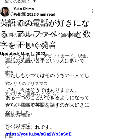
全ての投稿：
Yuko Shima
全ての投稿：
Feb 15, 2022
3 min read
英語での電話が好きにな
子供が胃腸炎になったら
る：アルファベットと数
封筒の書き方（エアメール・国内郵便）
字を正しく発音
アメリカで医者にかかる
Updated:
May 1, 2022
クレジットカード、デビットカード、現金、
電話の英語が苦手という人は多いで
チェック
す。
英語
わたしもかつてはそのうちの一人でし
た。
アメリカのクリスマス
でも、今はそうではありません。
アメリカで風邪をひいたら
ある一つのことができるようになって
リフィルを頼む（電話）
から、電話で英語を話すのが大好きに
なりました。
英語の学習法
アメリカ生活
きっかけはこれです。
https://youtu.be/sQa2Wb3eSdE
日記