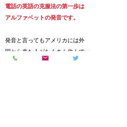
電話の英語の克服法の第一歩は
アルファベットの発音です。
発音と言ってもアメリカには外
国から来た人がたくさん住んで
いて、外国語なまりがあった
り、アメリカ国内でも、なまり
はあります。それでアルファベ
ットと一言で言っても、発音が
みんな同じではありません。そ
れで、
『メアリーのM』『Egg