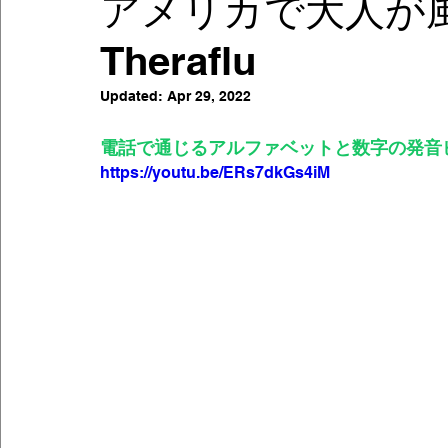
アメリカで大人が
Theraflu
アメリカのクリスマス
アメリカで風邪を
Updated:
Apr 29, 2022
英語の学習法
アメリカ生活
日記
電話で通じるアルファベットと数字の発音
https://youtu.be/ERs7dkGs4iM
アメリカ・アパート生活
英会話
美容