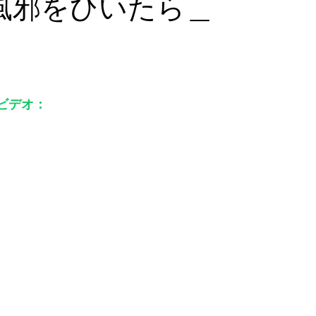
風邪をひいたら＿
ひいたら
リフィルを頼む（電話）
緊急時に必要となる英語力
ビデオ：
院
生徒さんのアメリカ生活